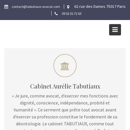
Skip
62 rue des Dames 75017 Paris
contact@tabutiaux-avocat.com
to
09 52 01 72 63
content
Cabinet Aurélie Tabutiaux
« Je jure, comme avocat, d’exercer mes fonctions avec
dignité, conscience, indépendance, probité et
humanité ». Ce serment que prête tout avocat avant
d’exercer sa profession constitue le fondement de sa
déontologie. Le cabinet TABUTIAUX, comme tout