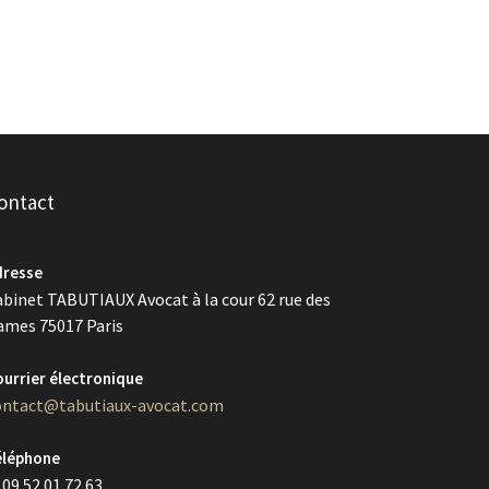
ontact
dresse
abinet TABUTIAUX Avocat à la cour 62 rue des
ames 75017 Paris
urrier électronique
ontact@tabutiaux-avocat.com
éléphone
 09 52 01 72 63