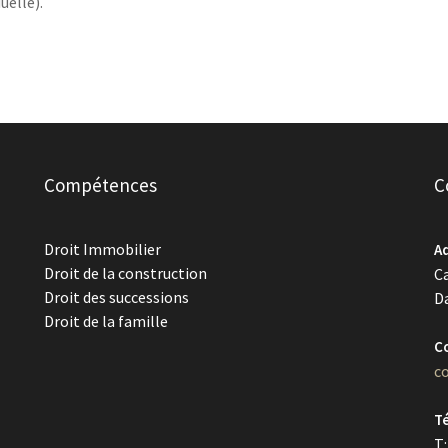
uelle).
Compétences
C
Droit Immobilier
A
Droit de la construction
C
Droit des successions
D
Droit de la famille
Co
c
T
T: