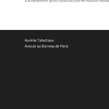
d’achèvement qu’en construction de maison individ
Aurélie Tabutiaux
Avocat au Barreau de Paris